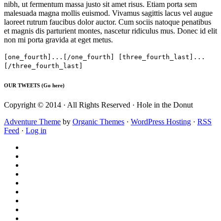
nibh, ut fermentum massa justo sit amet risus. Etiam porta sem
malesuada magna mollis euismod. Vivamus sagittis lacus vel augue
laoreet rutrum faucibus dolor auctor. Cum sociis natoque penatibus
et magnis dis parturient montes, nascetur ridiculus mus. Donec id elit
non mi porta gravida at eget metus.
[one_fourth]...[/one_fourth] [three_fourth_last]...
[/three_fourth_last]
OUR TWEETS (Go here)
Copyright © 2014 · All Rights Reserved · Hole in the Donut
Adventure Theme
by
Organic Themes
·
WordPress Hosting
·
RSS
Feed
·
Log in