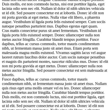
Duis mollis, est non commodo luctus, nisi erat porttitor ligula, eget
lacinia odio sem nec elit. Nullam id dolor id nibh ultricies vehicula
ut id elit. Sed posuere consectetur est at lobortis. Donec id elit non
mi porta gravida at eget metus. Nulla vitae elit libero, a pharetra
augue. Vestibulum id ligula porta felis euismod semper. Cum sociis
natoque penatibus parturient mus. Dapibus egestas eget quam.
Cras mattis consectetur purus sit amet fermentum. Vestibulum id
ligula porta felis euismod semper. Donec ullamcorper nulla non
metus auctor fringilla. Curabitur blandit tempus porttitor. Fusce
dapibus, tellus ac cursus commodo, tortor mauris condimentum
nibh, ut fermentum massa justo sit amet risus. Etiam porta sem
malesuada magna mollis euismod. Vivamus sagittis lacus vel augue
laoreet rutrum faucibus dolor auctor. Cum sociis natoque penatibus
et magnis dis parturient montes, nascetur ridiculus mus. Donec id elit
non mi porta gravida at eget metus. Donec ullamcorper nulla non
metus auctor fringilla. Sed posuere consectetur est sem malesuada at
lobortis.
Fusce dapibus, tellus ac cursus commodo, tortor mauris
condimentum nibh, ut fermentum massa justo sit amet risus. Nullam
quis risus eget urna mollis ornare vel eu leo. Donec ullamcorper
nulla non metus auctor fringilla. Curabitur blandit tempus porttitor.
Duis mollis, est non commodo luctus, nisi erat porttitor ligula, eget
lacinia odio sem nec elit. Nullam id dolor id nibh ultricies vehicula
ut id elit. Sed posuere consectetur est at lobortis. Donec id elit non