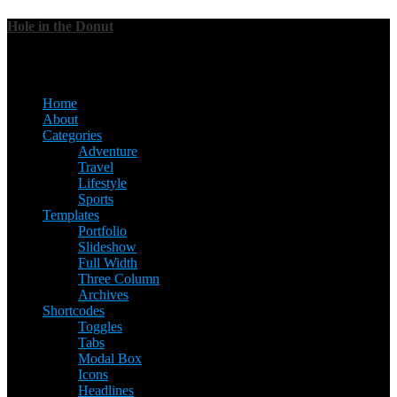
Hole in the Donut
Menu
Home
About
Categories
Adventure
Travel
Lifestyle
Sports
Templates
Portfolio
Slideshow
Full Width
Three Column
Archives
Shortcodes
Toggles
Tabs
Modal Box
Icons
Headlines