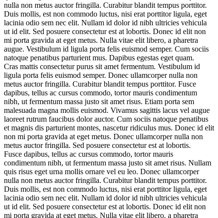
nulla non metus auctor fringilla. Curabitur blandit tempus porttitor.
Duis mollis, est non commodo luctus, nisi erat porttitor ligula, eget
lacinia odio sem nec elit. Nullam id dolor id nibh ultricies vehicula
ut id elit. Sed posuere consectetur est at lobortis. Donec id elit non
mi porta gravida at eget metus. Nulla vitae elit libero, a pharetra
augue. Vestibulum id ligula porta felis euismod semper. Cum sociis
natoque penatibus parturient mus. Dapibus egestas eget quam.
Cras mattis consectetur purus sit amet fermentum. Vestibulum id
ligula porta felis euismod semper. Donec ullamcorper nulla non
metus auctor fringilla. Curabitur blandit tempus porttitor. Fusce
dapibus, tellus ac cursus commodo, tortor mauris condimentum
nibh, ut fermentum massa justo sit amet risus. Etiam porta sem
malesuada magna mollis euismod. Vivamus sagittis lacus vel augue
laoreet rutrum faucibus dolor auctor. Cum sociis natoque penatibus
et magnis dis parturient montes, nascetur ridiculus mus. Donec id elit
non mi porta gravida at eget metus. Donec ullamcorper nulla non
metus auctor fringilla. Sed posuere consectetur est at lobortis.
Fusce dapibus, tellus ac cursus commodo, tortor mauris
condimentum nibh, ut fermentum massa justo sit amet risus. Nullam
quis risus eget urna mollis ornare vel eu leo. Donec ullamcorper
nulla non metus auctor fringilla. Curabitur blandit tempus porttitor.
Duis mollis, est non commodo luctus, nisi erat porttitor ligula, eget
lacinia odio sem nec elit. Nullam id dolor id nibh ultricies vehicula
ut id elit. Sed posuere consectetur est at lobortis. Donec id elit non
mi porta gravida at eget metus. Nulla vitae elit libero, a pharetra