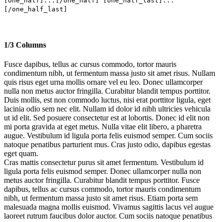
[one_half]...[/one_half] [one_half_last]...
[/one_half_last]
1/3 Columns
Fusce dapibus, tellus ac cursus commodo, tortor mauris
condimentum nibh, ut fermentum massa justo sit amet risus. Nullam
quis risus eget urna mollis ornare vel eu leo. Donec ullamcorper
nulla non metus auctor fringilla. Curabitur blandit tempus porttitor.
Duis mollis, est non commodo luctus, nisi erat porttitor ligula, eget
lacinia odio sem nec elit. Nullam id dolor id nibh ultricies vehicula
ut id elit. Sed posuere consectetur est at lobortis. Donec id elit non
mi porta gravida at eget metus. Nulla vitae elit libero, a pharetra
augue. Vestibulum id ligula porta felis euismod semper. Cum sociis
natoque penatibus parturient mus. Cras justo odio, dapibus egestas
eget quam.
Cras mattis consectetur purus sit amet fermentum. Vestibulum id
ligula porta felis euismod semper. Donec ullamcorper nulla non
metus auctor fringilla. Curabitur blandit tempus porttitor. Fusce
dapibus, tellus ac cursus commodo, tortor mauris condimentum
nibh, ut fermentum massa justo sit amet risus. Etiam porta sem
malesuada magna mollis euismod. Vivamus sagittis lacus vel augue
laoreet rutrum faucibus dolor auctor. Cum sociis natoque penatibus