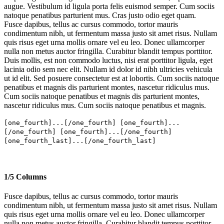
augue. Vestibulum id ligula porta felis euismod semper. Cum sociis
natoque penatibus parturient mus. Cras justo odio eget quam.
Fusce dapibus, tellus ac cursus commodo, tortor mauris
condimentum nibh, ut fermentum massa justo sit amet risus. Nullam
quis risus eget urna mollis ornare vel eu leo. Donec ullamcorper
nulla non metus auctor fringilla. Curabitur blandit tempus porttitor.
Duis mollis, est non commodo luctus, nisi erat porttitor ligula, eget
lacinia odio sem nec elit. Nullam id dolor id nibh ultricies vehicula
ut id elit. Sed posuere consectetur est at lobortis. Cum sociis natoque
penatibus et magnis dis parturient montes, nascetur ridiculus mus.
Cum sociis natoque penatibus et magnis dis parturient montes,
nascetur ridiculus mus. Cum sociis natoque penatibus et magnis.
[one_fourth]...[/one_fourth] [one_fourth]...
[/one_fourth] [one_fourth]...[/one_fourth]
[one_fourth_last]...[/one_fourth_last]
1/5 Columns
Fusce dapibus, tellus ac cursus commodo, tortor mauris
condimentum nibh, ut fermentum massa justo sit amet risus. Nullam
quis risus eget urna mollis ornare vel eu leo. Donec ullamcorper
nulla non metus auctor fringilla. Curabitur blandit tempus porttitor.