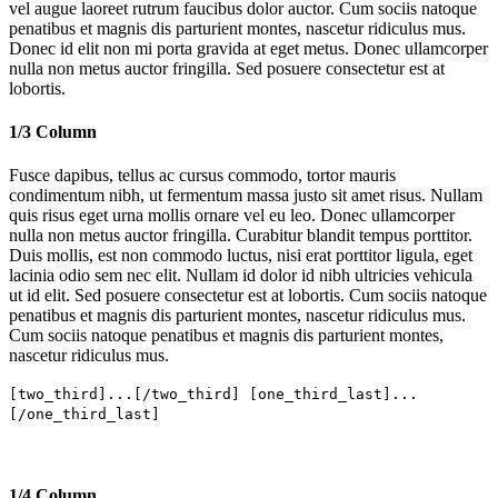
vel augue laoreet rutrum faucibus dolor auctor. Cum sociis natoque
penatibus et magnis dis parturient montes, nascetur ridiculus mus.
Donec id elit non mi porta gravida at eget metus. Donec ullamcorper
nulla non metus auctor fringilla. Sed posuere consectetur est at
lobortis.
1/3 Column
Fusce dapibus, tellus ac cursus commodo, tortor mauris
condimentum nibh, ut fermentum massa justo sit amet risus. Nullam
quis risus eget urna mollis ornare vel eu leo. Donec ullamcorper
nulla non metus auctor fringilla. Curabitur blandit tempus porttitor.
Duis mollis, est non commodo luctus, nisi erat porttitor ligula, eget
lacinia odio sem nec elit. Nullam id dolor id nibh ultricies vehicula
ut id elit. Sed posuere consectetur est at lobortis. Cum sociis natoque
penatibus et magnis dis parturient montes, nascetur ridiculus mus.
Cum sociis natoque penatibus et magnis dis parturient montes,
nascetur ridiculus mus.
[two_third]...[/two_third] [one_third_last]...
[/one_third_last]
1/4 Column