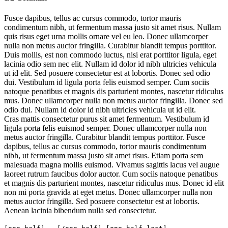
Fusce dapibus, tellus ac cursus commodo, tortor mauris
condimentum nibh, ut fermentum massa justo sit amet risus. Nullam
quis risus eget urna mollis ornare vel eu leo. Donec ullamcorper
nulla non metus auctor fringilla. Curabitur blandit tempus porttitor.
Duis mollis, est non commodo luctus, nisi erat porttitor ligula, eget
lacinia odio sem nec elit. Nullam id dolor id nibh ultricies vehicula
ut id elit. Sed posuere consectetur est at lobortis. Donec sed odio
dui. Vestibulum id ligula porta felis euismod semper. Cum sociis
natoque penatibus et magnis dis parturient montes, nascetur ridiculus
mus. Donec ullamcorper nulla non metus auctor fringilla. Donec sed
odio dui. Nullam id dolor id nibh ultricies vehicula ut id elit.
Cras mattis consectetur purus sit amet fermentum. Vestibulum id
ligula porta felis euismod semper. Donec ullamcorper nulla non
metus auctor fringilla. Curabitur blandit tempus porttitor. Fusce
dapibus, tellus ac cursus commodo, tortor mauris condimentum
nibh, ut fermentum massa justo sit amet risus. Etiam porta sem
malesuada magna mollis euismod. Vivamus sagittis lacus vel augue
laoreet rutrum faucibus dolor auctor. Cum sociis natoque penatibus
et magnis dis parturient montes, nascetur ridiculus mus. Donec id elit
non mi porta gravida at eget metus. Donec ullamcorper nulla non
metus auctor fringilla. Sed posuere consectetur est at lobortis.
Aenean lacinia bibendum nulla sed consectetur.