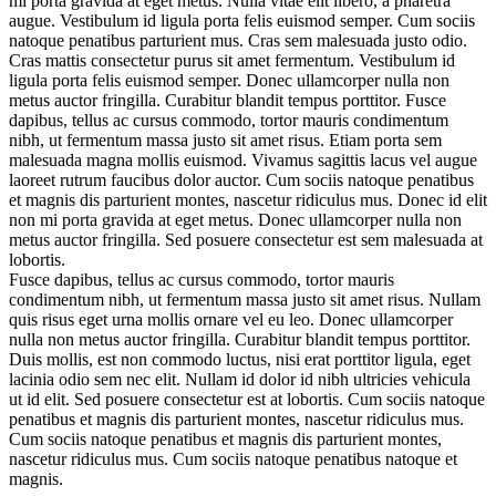
mi porta gravida at eget metus. Nulla vitae elit libero, a pharetra
augue. Vestibulum id ligula porta felis euismod semper. Cum sociis
natoque penatibus parturient mus. Cras sem malesuada justo odio.
Cras mattis consectetur purus sit amet fermentum. Vestibulum id
ligula porta felis euismod semper. Donec ullamcorper nulla non
metus auctor fringilla. Curabitur blandit tempus porttitor. Fusce
dapibus, tellus ac cursus commodo, tortor mauris condimentum
nibh, ut fermentum massa justo sit amet risus. Etiam porta sem
malesuada magna mollis euismod. Vivamus sagittis lacus vel augue
laoreet rutrum faucibus dolor auctor. Cum sociis natoque penatibus
et magnis dis parturient montes, nascetur ridiculus mus. Donec id elit
non mi porta gravida at eget metus. Donec ullamcorper nulla non
metus auctor fringilla. Sed posuere consectetur est sem malesuada at
lobortis.
Fusce dapibus, tellus ac cursus commodo, tortor mauris
condimentum nibh, ut fermentum massa justo sit amet risus. Nullam
quis risus eget urna mollis ornare vel eu leo. Donec ullamcorper
nulla non metus auctor fringilla. Curabitur blandit tempus porttitor.
Duis mollis, est non commodo luctus, nisi erat porttitor ligula, eget
lacinia odio sem nec elit. Nullam id dolor id nibh ultricies vehicula
ut id elit. Sed posuere consectetur est at lobortis. Cum sociis natoque
penatibus et magnis dis parturient montes, nascetur ridiculus mus.
Cum sociis natoque penatibus et magnis dis parturient montes,
nascetur ridiculus mus. Cum sociis natoque penatibus natoque et
magnis.