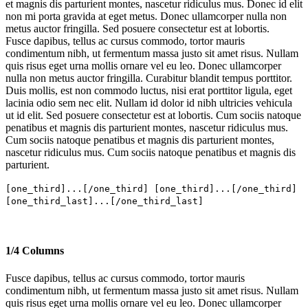
et magnis dis parturient montes, nascetur ridiculus mus. Donec id elit
non mi porta gravida at eget metus. Donec ullamcorper nulla non
metus auctor fringilla. Sed posuere consectetur est at lobortis.
Fusce dapibus, tellus ac cursus commodo, tortor mauris
condimentum nibh, ut fermentum massa justo sit amet risus. Nullam
quis risus eget urna mollis ornare vel eu leo. Donec ullamcorper
nulla non metus auctor fringilla. Curabitur blandit tempus porttitor.
Duis mollis, est non commodo luctus, nisi erat porttitor ligula, eget
lacinia odio sem nec elit. Nullam id dolor id nibh ultricies vehicula
ut id elit. Sed posuere consectetur est at lobortis. Cum sociis natoque
penatibus et magnis dis parturient montes, nascetur ridiculus mus.
Cum sociis natoque penatibus et magnis dis parturient montes,
nascetur ridiculus mus. Cum sociis natoque penatibus et magnis dis
parturient.
[one_third]...[/one_third] [one_third]...[/one_third]
[one_third_last]...[/one_third_last]
1/4 Columns
Fusce dapibus, tellus ac cursus commodo, tortor mauris
condimentum nibh, ut fermentum massa justo sit amet risus. Nullam
quis risus eget urna mollis ornare vel eu leo. Donec ullamcorper