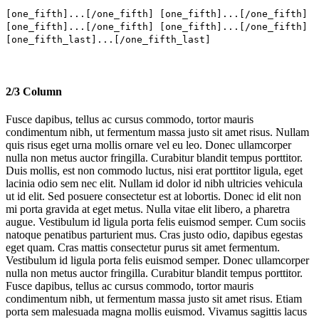
[one_fifth]...[/one_fifth] [one_fifth]...[/one_fifth]
[one_fifth]...[/one_fifth] [one_fifth]...[/one_fifth]
[one_fifth_last]...[/one_fifth_last]
2/3 Column
Fusce dapibus, tellus ac cursus commodo, tortor mauris
condimentum nibh, ut fermentum massa justo sit amet risus. Nullam
quis risus eget urna mollis ornare vel eu leo. Donec ullamcorper
nulla non metus auctor fringilla. Curabitur blandit tempus porttitor.
Duis mollis, est non commodo luctus, nisi erat porttitor ligula, eget
lacinia odio sem nec elit. Nullam id dolor id nibh ultricies vehicula
ut id elit. Sed posuere consectetur est at lobortis. Donec id elit non
mi porta gravida at eget metus. Nulla vitae elit libero, a pharetra
augue. Vestibulum id ligula porta felis euismod semper. Cum sociis
natoque penatibus parturient mus. Cras justo odio, dapibus egestas
eget quam. Cras mattis consectetur purus sit amet fermentum.
Vestibulum id ligula porta felis euismod semper. Donec ullamcorper
nulla non metus auctor fringilla. Curabitur blandit tempus porttitor.
Fusce dapibus, tellus ac cursus commodo, tortor mauris
condimentum nibh, ut fermentum massa justo sit amet risus. Etiam
porta sem malesuada magna mollis euismod. Vivamus sagittis lacus