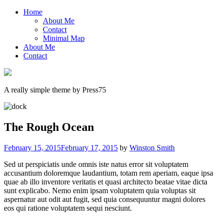
Home
About Me
Contact
Minimal Map
About Me
Contact
A really simple theme by Press75
The Rough Ocean
February 15, 2015
February 17, 2015
by
Winston Smith
Sed ut perspiciatis unde omnis iste natus error sit voluptatem
accusantium doloremque laudantium, totam rem aperiam, eaque ipsa
quae ab illo inventore veritatis et quasi architecto beatae vitae dicta
sunt explicabo. Nemo enim ipsam voluptatem quia voluptas sit
aspernatur aut odit aut fugit, sed quia consequuntur magni dolores
eos qui ratione voluptatem sequi nesciunt.