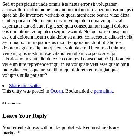
Sed ut perspiciatis unde omnis iste natus error sit voluptatem
accusantium doloremque laudantium, totam rem aperiam, eaque ipsa
quae ab illo inventore veritatis et quasi architecto beatae vitae dicta
sunt explicabo. Nemo enim ipsam voluptatem quia voluptas sit
aspernatur aut odit aut fugit, sed quia consequuntur magni dolores
eos qui ratione voluptatem sequi nesciunt. Neque porro quisquam
est, qui dolorem ipsum quia dolor sit amet, consectetur, adipisci velit,
sed quia non numquam eius modi tempora incidunt ut labore et
dolore magnam aliquam quaerat voluptatem. Ut enim ad minima
veniam, quis nostrum exercitationem ullam corporis suscipit
laboriosam, nisi ut aliquid ex ea commodi consequatur? Quis autem
vel eum iure reprehenderit qui in ea voluptate velit esse quam nihil
molestiae consequatur, vel illum qui dolorem eum fugiat quo
voluptas nulla pariatur?
Share on Twitter
This entry was posted in
Ocean
. Bookmark the
permalink
.
0 Comments
Leave Your Reply
Your email address will not be published.
Required fields are
marked
*